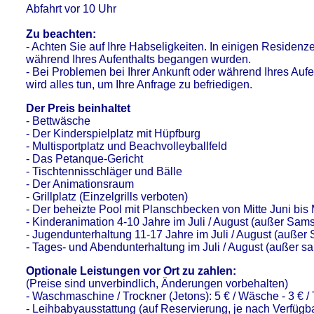
Abfahrt vor 10 Uhr
Zu beachten:
- Achten Sie auf Ihre Habseligkeiten. In einigen Residenze
während Ihres Aufenthalts begangen wurden.
- Bei Problemen bei Ihrer Ankunft oder während Ihres Aufe
wird alles tun, um Ihre Anfrage zu befriedigen.
Der Preis beinhaltet
- Bettwäsche
- Der Kinderspielplatz mit Hüpfburg
- Multisportplatz und Beachvolleyballfeld
- Das Petanque-Gericht
- Tischtennisschläger und Bälle
- Der Animationsraum
- Grillplatz (Einzelgrills verboten)
- Der beheizte Pool mit Planschbecken von Mitte Juni bis
- Kinderanimation 4-10 Jahre im Juli / August (außer Sam
- Jugendunterhaltung 11-17 Jahre im Juli / August (außer
- Tages- und Abendunterhaltung im Juli / August (außer s
Optionale Leistungen vor Ort zu zahlen:
(Preise sind unverbindlich, Änderungen vorbehalten)
- Waschmaschine / Trockner (Jetons): 5 € / Wäsche - 3 € /
- Leihbabyausstattung (auf Reservierung, je nach Verfügba