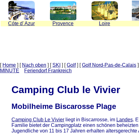
C
ó
te d' Azur
Provence
Loire
[
Home
]
[
Nach oben
]
[
SKI
]
[
Golf
]
[
Golf Nord-Pas-de-Calais
]
MINUTE
Feriendorf Frankreich
Camping Club le Vivier
Mobilheime Biscarosse Plage
Camping Club Le Vivier
liegt in Biscarrosse, im
Landes
. 
Familie bietet der Campingplatz einen schönen beheizten
Jugendliche von 11 bis 17 Jahren erhalten altersgerechte A