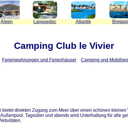
Alpen
Languedoc
Atlantik
Bretag
Camping Club le Vivier
Ferienwohnungen und Ferienhäuser
Camping und Mobilhe
Er bietet direkten Zugang zum Meer über einen schönen kleine
 Außenpool. Tagsüber und abends wird Unterhaltung für alle ge
ktivitäten.