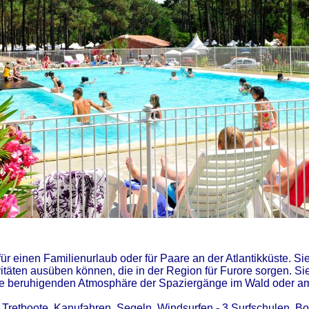
ür einen Familienurlaub oder für Paare an der Atlantikküste. Si
itäten ausüben können, die in der Region für Furore sorgen. Si
ie beruhigenden Atmosphäre der Spaziergänge im Wald oder a
 Tretboote, Kanufahren,
Segeln
, Windsurfen - 3 Surfschulen, Bo