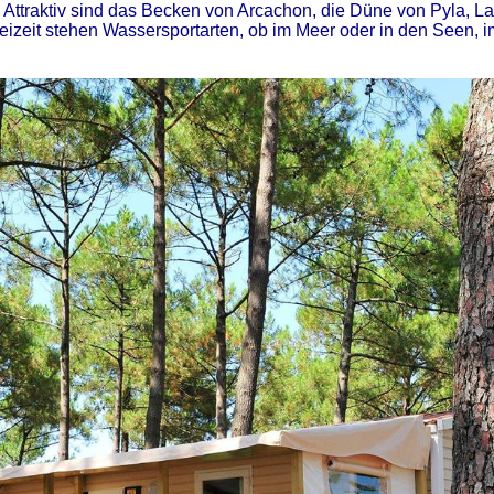
Attraktiv sind das Becken von Arcachon, die Düne von Pyla, L
eizeit stehen Wassersportarten, ob im Meer oder in den Seen, i