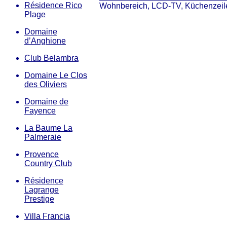
Résidence Rico
Wohnbereich, LCD-TV, Küchenzeile 
Plage
Domaine
d’Anghione
Club Belambra
Domaine Le Clos
des Oliviers
Domaine de
Fayence
La Baume La
Palmeraie
Provence
Country Club
Résidence
Lagrange
Prestige
Villa Francia