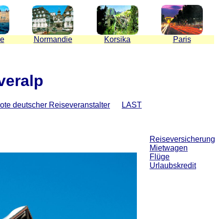
ne
Normandie
Korsika
Paris
veralp
te deutscher Reiseveranstalter
LAST
Reiseversicherung
Mietwagen
Flüge
Urlaubskredit