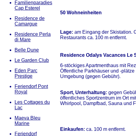
Familienparadies
Cap Esterel
50 Wohneinheiten
Residence de
Camargue
Lage:
am Eingang der Skistation. 
Residence Perla
Restaurants ca. 100 m entfernt.
di Mare
Belle Dune
Residence Odalys Vacances Le S
Le Garden Club
6-stöckiges Apartmenthaus mit Rezep
Eden Parc
Öffentliche Parkhäuser und -plätze i
Prestige
Umgebung (gegen Gebühr).
Feriendorf Pont
Royal
Sport, Unterhaltung:
gegen Gebüh
öffentliches Sportzentrum im Ort mi
Les Cottages du
Whirlpool, Dampfbad, Sauna und Fi
Lac
Maeva Bleu
Marine
Einkaufen:
ca. 100 m entfernt.
Feriendorf