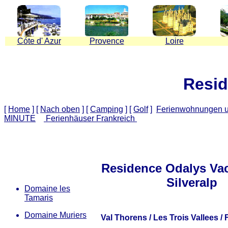
C
ó
te d' Azur
Provence
Loire
Resid
[
Home
]
[
Nach oben
]
[
Camping
]
[
Golf
]
Ferienwohnungen u
MINUTE
Ferienhäuser Frankreich
Residence Odalys Va
Silveralp
Domaine les
Tamaris
Domaine Muriers
Val Thorens / Les Trois Vallees /