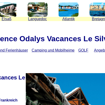
Elsaß
Languedoc
Atlantik
Bretag
ence Odalys Vacances Le Sil
nd Ferienhäuser
Camping und Mobilheime
GOLF
Angebo
cances Le
 Frankreich