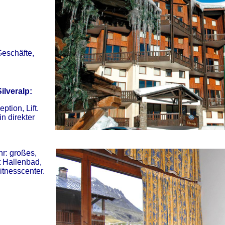
Geschäfte,
ilveralp
:
tion, Lift.
n direkter
r: großes,
t Hallenbad,
tnesscenter.